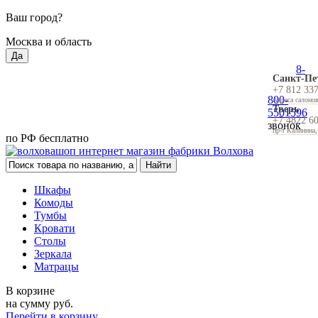
Ваш город?
Москва и область
Да
8-
Санкт-Пе
+7 812 33
800-
Адреса салоно
Тверь
5501596
+7 4822 6
звонок
пр-т Калинина,
по РФ бесплатно
Шкафы
Комоды
Тумбы
Кровати
Столы
Зеркала
Матрацы
В корзине
на сумму
руб.
Перейти в корзину