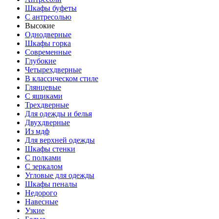
Шкафы буфеты
С антресолью
Высокие
Однодверные
Шкафы горка
Современные
Глубокие
Четырехдверные
В классическом стиле
Глянцевые
С ящиками
Трехдверные
Для одежды и белья
Двухдверные
Из мдф
Для верхней одежды
Шкафы стенки
С полками
С зеркалом
Угловые для одежды
Шкафы пеналы
Недорого
Навесные
Узкие