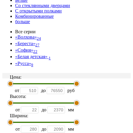
Белые
Со стеклянными дверцами
С открытыми полками
Комбинированные
больше
Все серии
«Волхова»
24
«Береста»
27
«София»
22
«Белая детская»
1
«Русса»
9
Цена:
от
до
руб
Высота:
от
до
мм
Ширина:
от
до
мм