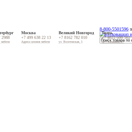
8-800-5501596
з
тербург
Москва
Великий Новгород
Тверь
7 2988
+7 499 638 22 13
+7 8162 782 010
+7 4822 600 502
в мебели
Адреса салонов мебели
ул. Волотовская, 5
пр-т Калинина, 17