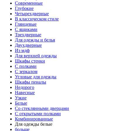
Современные
Глубокие
Четырехдверные
В классическом стиле
Глянцевые
С ящиками
Трехдверные
Для одежды и белья
Двухдверные
Из мдф
Для верхней одежды
Шкафы стенки
С полками
С зеркалом
Угловые для одежды
Шкафы пеналы
Недорого
Навесные
Узкие
Белые
Со стеклянными дверцами
С открытыми полками
Комбинированные
Для одежды белые
больше