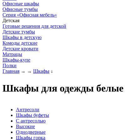
Офисные шкафы
Офисные тумбы
Серия «Офисная мебель»
Детская
Готовые решения для детской
Детские тумбы
Шкафы в детскую
Комоды детские
Детские кровати
Матрацы
Шкафы-купе
Полки
Главная
→
→
Шкафы
↓
Шкафы для одежды белые
Антресоли
Шкафы буфеты
С антресолью
Высокие
Однодверные
Шкафы горка