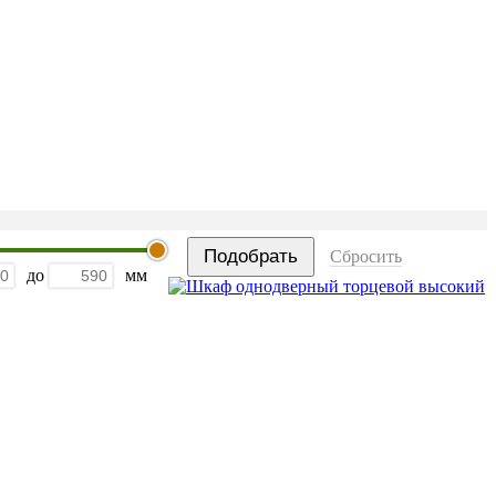
Сбросить
до
мм