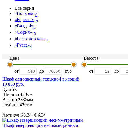
Все серии
«Волхова»
9
«Береста»
19
«Валдай»
3
«София»
15
«Белая детская»
1
«Русса»
4
Цена:
Высота:
от
до
руб
от
до
Шкаф однодверный торцевой высокий
13 850 руб.
Купить
Ширина 420мм
Высота 2336мм
Глубина 430мм
Артикул К6.34+Ф6.34
Шкаф завершающий несимметричный