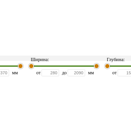
Ширина:
Глубина:
мм
от
до
мм
от