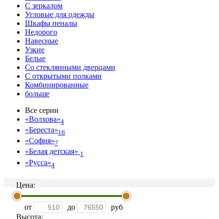
С зеркалом
Угловые для одежды
Шкафы пеналы
Недорого
Навесные
Узкие
Белые
Со стеклянными дверцами
С открытыми полками
Комбинированные
больше
Все серии
«Волхова»
4
«Береста»
16
«София»
7
«Белая детская»
1
«Русса»
4
Цена:
от
до
руб
Высота: