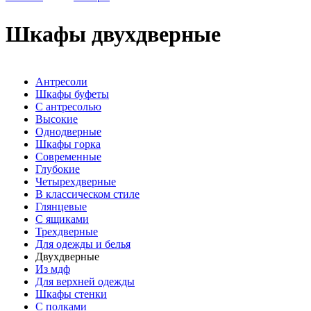
Шкафы двухдверные
Антресоли
Шкафы буфеты
С антресолью
Высокие
Однодверные
Шкафы горка
Современные
Глубокие
Четырехдверные
В классическом стиле
Глянцевые
С ящиками
Трехдверные
Для одежды и белья
Двухдверные
Из мдф
Для верхней одежды
Шкафы стенки
С полками