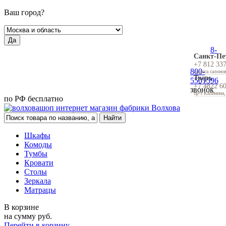
Ваш город?
Да
8-
Санкт-Пе
+7 812 33
800-
Адреса салоно
Тверь
5501596
+7 4822 6
звонок
пр-т Калинина,
по РФ бесплатно
Шкафы
Комоды
Тумбы
Кровати
Столы
Зеркала
Матрацы
В корзине
на сумму
руб.
Перейти в корзину