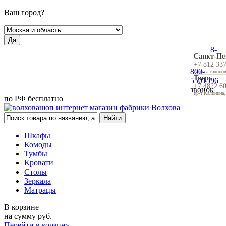
Ваш город?
Да
8-
Санкт-Пе
+7 812 33
800-
Адреса салоно
Тверь
5501596
+7 4822 6
звонок
пр-т Калинина,
по РФ бесплатно
Шкафы
Комоды
Тумбы
Кровати
Столы
Зеркала
Матрацы
В корзине
на сумму
руб.
Перейти в корзину