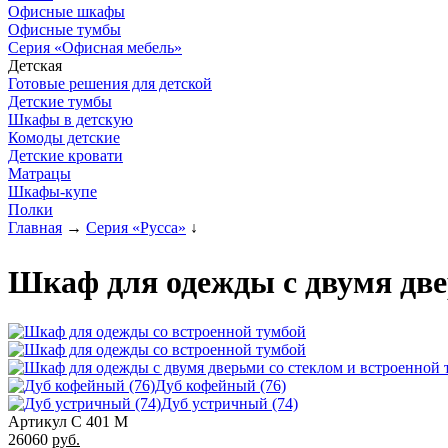
Офисные шкафы
Офисные тумбы
Серия «Офисная мебель»
Детская
Готовые решения для детской
Детские тумбы
Шкафы в детскую
Комоды детские
Детские кровати
Матрацы
Шкафы-купе
Полки
Главная
→
Серия «Русса»
↓
Шкаф для одежды с двумя две
Дуб кофейный (76)
Дуб устричный (74)
Артикул С 401 М
26060
руб.