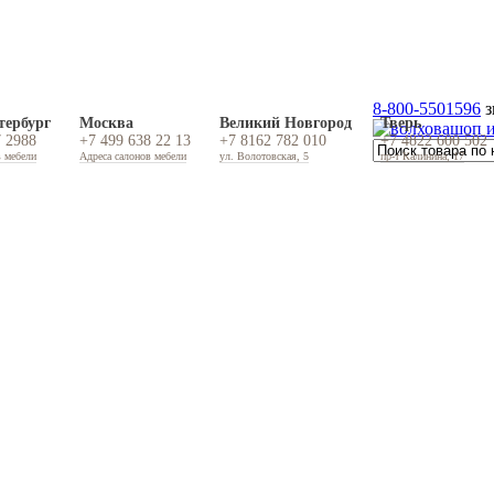
8-800-5501596
з
тербург
Москва
Великий Новгород
Тверь
7 2988
+7 499 638 22 13
+7 8162 782 010
+7 4822 600 502
в мебели
Адреса салонов мебели
ул. Волотовская, 5
пр-т Калинина, 17