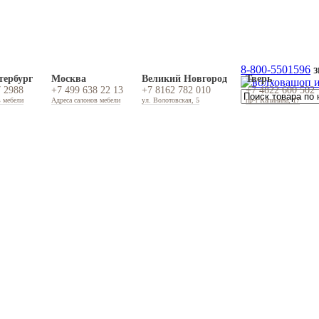
8-800-5501596
з
тербург
Москва
Великий Новгород
Тверь
7 2988
+7 499 638 22 13
+7 8162 782 010
+7 4822 600 502
в мебели
Адреса салонов мебели
ул. Волотовская, 5
пр-т Калинина, 17