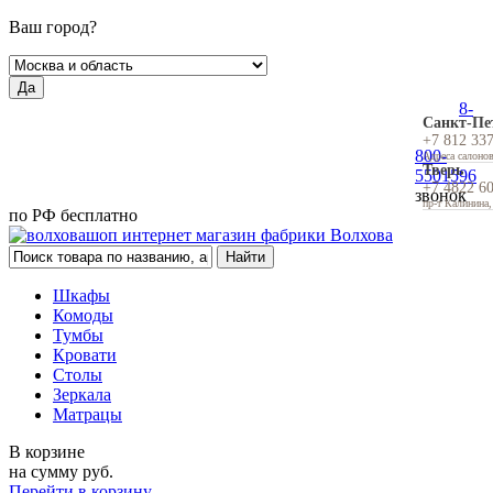
Ваш город?
Да
8-
Санкт-Пе
+7 812 33
800-
Адреса салоно
Тверь
5501596
+7 4822 6
звонок
пр-т Калинина,
по РФ бесплатно
Шкафы
Комоды
Тумбы
Кровати
Столы
Зеркала
Матрацы
В корзине
на сумму
руб.
Перейти в корзину