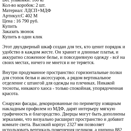
Кол-во коробок: 2 шт.
Материал: ЛДСП+МДФ
Артикул:С 402 М
Цена :
16 790
руб.
Купить
Заказать звонок
Купить в один клик
Этот двухдверный шкаф создан для тех, кто ценит порядок и
удобство в каждом жесте. Он хранит и длинные платья, и
аккуратно сложенное белье, и повседневную одежду - всё на
своих местах, ничего не мнется и не теряется.
Внутри продуманное пространство: горизонтальные полки
для стопок белья и аксессуаров, а рядом вертикальное
отделение с штангой для одежды на плечиках. Никакой
тесноты, никакого хаоса - только спокойная, упорядоченная
красота.
Снаружи фасады, декорированные по периметру изящным
накладным профилем из МДФ, дарят интерьеру мягкую
графичность и благородство. Дверцы могут быть дополнены
зеркалами, что визуально расширит пространство и добавит
комнате света. Высокий корпус 2327 мм позволяет
использовать вертикаль помещения целиком, а ширина 882