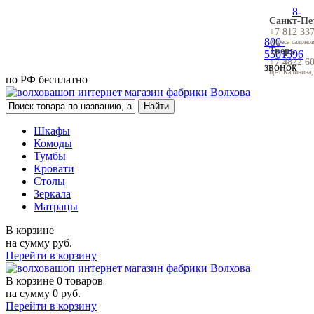
8-
Санкт-Пе
+7 812 33
800-
Адреса салоно
Тверь
5501596
+7 4822 6
звонок
пр-т Калинина,
по РФ бесплатно
Шкафы
Комоды
Тумбы
Кровати
Столы
Зеркала
Матрацы
В корзине
на сумму
руб.
Перейти в корзину
В корзине
0 товаров
на сумму
0
руб.
Перейти в корзину