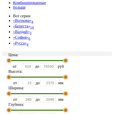
Комбинированные
больше
Все серии
«Волхова»
4
«Береста»
16
«Валдай»
3
«София»
6
«Русса»
4
Цена:
от
до
руб
Высота:
от
до
мм
Ширина:
от
до
мм
Глубина: