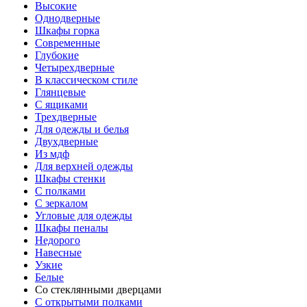
Высокие
Однодверные
Шкафы горка
Современные
Глубокие
Четырехдверные
В классическом стиле
Глянцевые
С ящиками
Трехдверные
Для одежды и белья
Двухдверные
Из мдф
Для верхней одежды
Шкафы стенки
С полками
С зеркалом
Угловые для одежды
Шкафы пеналы
Недорого
Навесные
Узкие
Белые
Со стеклянными дверцами
С открытыми полками