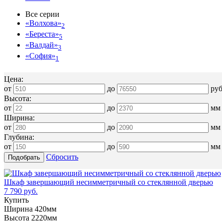
Все серии
«Волхова»
2
«Береста»
5
«Валдай»
3
«София»
1
Цена:
от
до
ру
Высота:
от
до
мм
Ширина:
от
до
мм
Глубина:
от
до
мм
Сбросить
Шкаф завершающий несимметричный со стеклянной дверью
7 790 руб.
Купить
Ширина 420мм
Высота 2220мм