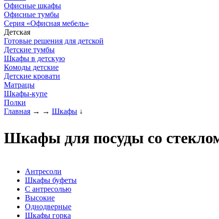
Офисные шкафы
Офисные тумбы
Серия «Офисная мебель»
Детская
Готовые решения для детской
Детские тумбы
Шкафы в детскую
Комоды детские
Детские кровати
Матрацы
Шкафы-купе
Полки
Главная
→
→
Шкафы
↓
Шкафы для посуды со стекло
Антресоли
Шкафы буфеты
С антресолью
Высокие
Однодверные
Шкафы горка