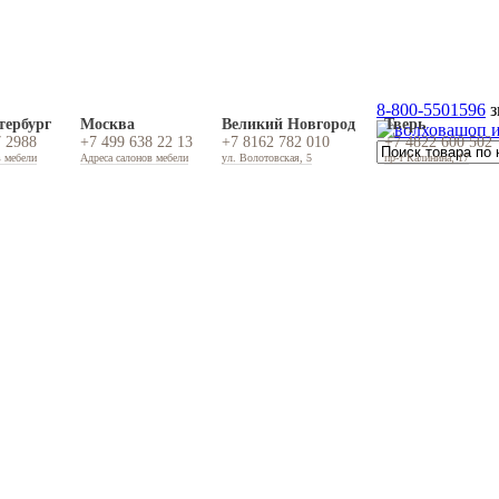
8-800-5501596
з
тербург
Москва
Великий Новгород
Тверь
7 2988
+7 499 638 22 13
+7 8162 782 010
+7 4822 600 502
в мебели
Адреса салонов мебели
ул. Волотовская, 5
пр-т Калинина, 17