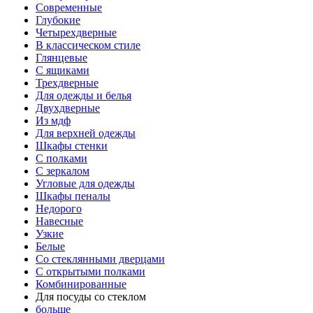
Современные
Глубокие
Четырехдверные
В классическом стиле
Глянцевые
С ящиками
Трехдверные
Для одежды и белья
Двухдверные
Из мдф
Для верхней одежды
Шкафы стенки
С полками
С зеркалом
Угловые для одежды
Шкафы пеналы
Недорого
Навесные
Узкие
Белые
Со стеклянными дверцами
С открытыми полками
Комбинированные
Для посуды со стеклом
больше