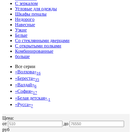
С зеркалом
Угловые для одежды
Шкафы пеналы
Недорого
Навесные
Узкие
Белые
Со стеклянными дверцами
С открытыми полками
Комбинированные
больше
Все серии
«Волхова»
16
«Береста»
35
«Валдай»
6
«София»
17
«Белая детская»
1
«Русса»
7
Цена:
от
до
руб