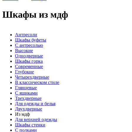
Шкафы из мдф
Антресоли
Шкафы буфеты
С антресолью
Высокие
Однодверные
Шкафы горка
Современные
Глубокие
Четырехдверные
В классическом стиле
Глянцевые
С ящиками
Трехдверные
Для одежды и белья
Двухдверные
Из мдф
Для верхней одежды
Шкафы стенки
С полками