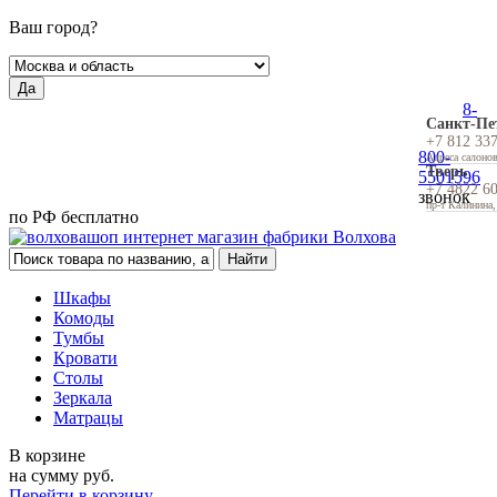
Ваш город?
Да
8-
Санкт-Пе
+7 812 33
800-
Адреса салоно
Тверь
5501596
+7 4822 6
звонок
пр-т Калинина,
по РФ бесплатно
Шкафы
Комоды
Тумбы
Кровати
Столы
Зеркала
Матрацы
В корзине
на сумму
руб.
Перейти в корзину