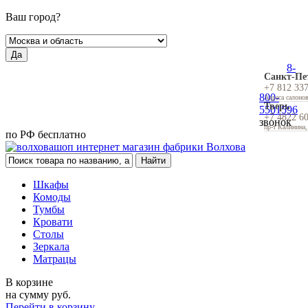
Ваш город?
Да
8-
Санкт-Пе
+7 812 33
800-
Адреса салоно
Тверь
5501596
+7 4822 6
звонок
пр-т Калинина,
по РФ бесплатно
Шкафы
Комоды
Тумбы
Кровати
Столы
Зеркала
Матрацы
В корзине
на сумму
руб.
Перейти в корзину