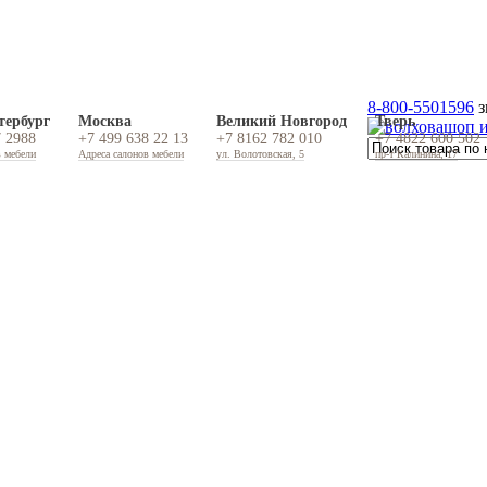
8-800-5501596
з
тербург
Москва
Великий Новгород
Тверь
7 2988
+7 499 638 22 13
+7 8162 782 010
+7 4822 600 502
в мебели
Адреса салонов мебели
ул. Волотовская, 5
пр-т Калинина, 17