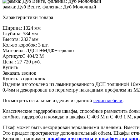
рамка: Дуб Венге, филенка: Дуб Молочный
Характеристики товара
Ширина: 1324 мм
Глубина: 584 мм
Высота: 2327 мм
Кол-во коробок: 3 шт.
Материал: ЛДСП+МДФ+зеркало
Артикул:С 404/2 М
Цена :
27 720
руб.
Купить
Заказать звонок
Купить в один клик
Изделие изготовлено из ламинированного ДСП толщиной 16мм,
0,4мм и декорирован по периметру накладным профилем из М
Посмотреть остальные изделия из данной
серии мебели
.
Классические гардеробные шкафы, способные разместить больш
симбиоз гардероба и комода: в шкафах С 403 М и С 403 1 М, к
Шкаф может быть декорирован зеркальными панелями. Вмести
Это придаст пространству дополнительный объем. Шкафы отли
Волховы, например,
шкафом для посуды
и
шкафом для книг
.