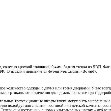
 оклеено кромкой толщиной 0,4мм. Задняя стенка из ДВП. Фас
ДФ. В изделии применяется фурнитура фирмы «Boyard».
ое количество одежды, с двумя или тремя дверцами. У вас всег
роме вертикального отделения для одежды, есть еще три гардеро
тельные трехсекционные шкафы также могут быть выполнены с 
чно подойдут для спальни, гостиной или детской комнаты, сос
Теперь они доступны и в новых ультрамодных цветах – дуб вен