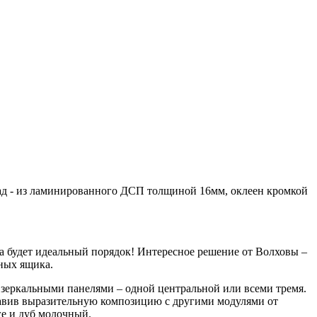
ад - из ламинированного ДСП толщиной 16мм, оклеен кромкой
да будет идеальный порядок! Интересное решение от Волховы –
бных ящика.
зеркальными панелями – одной центральной или всеми тремя.
тавив выразительную композицию с другими модулями от
ге и дуб молочный.