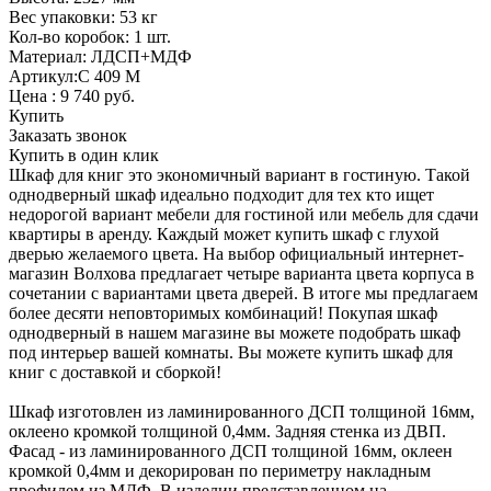
Вес упаковки: 53 кг
Кол-во коробок: 1 шт.
Материал: ЛДСП+МДФ
Артикул:С 409 М
Цена :
9 740
руб.
Купить
Заказать звонок
Купить в один клик
Шкаф для книг это экономичный вариант в гостиную. Такой
однодверный шкаф идеально подходит для тех кто ищет
недорогой вариант мебели для гостиной или мебель для сдачи
квартиры в аренду. Каждый может купить шкаф с глухой
дверью желаемого цвета. На выбор официальный интернет-
магазин Волхова предлагает четыре варианта цвета корпуса в
сочетании с вариантами цвета дверей. В итоге мы предлагаем
более десяти неповторимых комбинаций! Покупая шкаф
однодверный в нашем магазине вы можете подобрать шкаф
под интерьер вашей комнаты. Вы можете купить шкаф для
книг с доставкой и сборкой!
Шкаф изготовлен из ламинированного ДСП толщиной 16мм,
оклеено кромкой толщиной 0,4мм. Задняя стенка из ДВП.
Фасад - из ламинированного ДСП толщиной 16мм, оклеен
кромкой 0,4мм и декорирован по периметру накладным
профилем из МДФ. В изделии представленном на