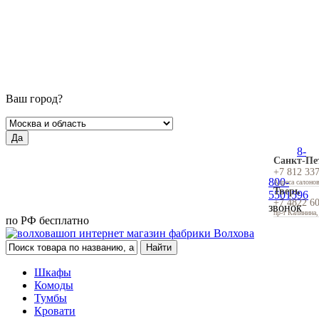
Ваш город?
Да
8-
Санкт-Пе
+7 812 33
800-
Адреса салоно
Тверь
5501596
+7 4822 6
звонок
пр-т Калинина,
по РФ бесплатно
Шкафы
Комоды
Тумбы
Кровати