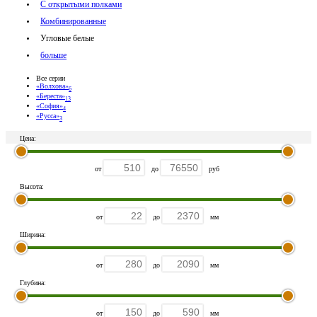
С открытыми полками
Комбинированные
Угловые белые
больше
Все серии
«Волхова»
6
«Береста»
13
«София»
4
«Русса»
3
Цена:
от
до
руб
Высота:
от
до
мм
Ширина:
от
до
мм
Глубина:
от
до
мм