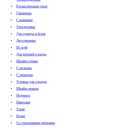
В классическом стиле
Глянцевые
С ящиками
Трехдверные
Для одежды и белья
Двухдверные
Из мдф
Для верхней одежды
Шкафы стенки
С полками
С зеркалом
Угловые для одежды
Шкафы пеналы
Недорого
Навесные
Узкие
Белые
Со стеклянными дверцами