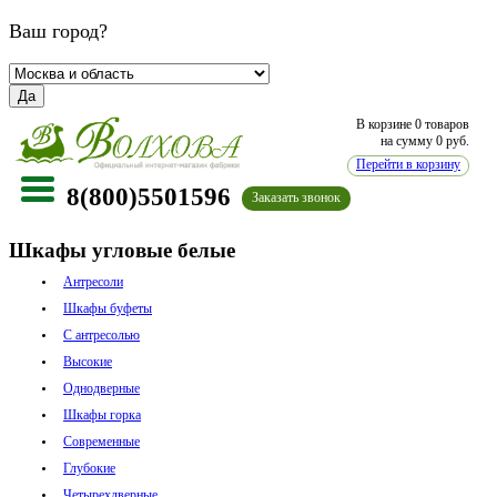
Ваш город?
Да
В корзине
0 товаров
на сумму
0
руб.
Перейти в корзину
8(800)5501596
Заказать звонок
Шкафы угловые белые
Антресоли
Шкафы буфеты
С антресолью
Высокие
Однодверные
Шкафы горка
Современные
Глубокие
Четырехдверные