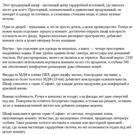
Этот трехдверный шкаф - настоящий центр гардеробной вселенной, где нашлось
место для всего. Просторный, основательный и удивительно продуманный, он
вмещает и одежду на плечиках, и сложенные стопками вещи, и самые нужные
мелочи.
Одна из дверей - зеркальная, и это не просто деталь, а целое преимущество. Теперь не
нужно искать отдельное зеркало в комнате: достаточно открыть шкаф или просто
взглянуть на его фасад. Зеркало визуально расширяет пространство, добавляет
комнате света и делает интерьер более изящным.
Внутри - три отделения для одежды на вешалках, а внизу — четыре просторных
выдвижных ящика. В них удобно хранить бельё, свитера, аксессуары или домашний
текстиль. Всё рассортировано, ничего не пылится и не теряется. Высокий корпус 2336
мм позволяет использовать вертикаль комнаты на все сто процентов, а глубина 590
мм обеспечивает комфортное размещение даже объемных вещей.
Фасады из МДФ в плёнке ПВХ дарят шкафу мягкое, благородное звучание, а
крышка из более толстого МДФ (19 мм) добавляет конструкции основательности.
Шкаф относится к серии «София», где каждая деталь продумана для комфортной и
красивой жизни.
Важная особенность.
Ручки в комплект не входят, а на фасадах нет даже отверстий
под них. Поверхности остаются безупречно гладкими, и только вы решаете, оставить
ли их в минималистичной чистоте или добавить изящные акценты.
Шкаф выполнен в цветах серии «София»: от светлых, воздушных тонов,
наполняющих комнату лёгкостью, до насыщенных оттенков, придающих интерьеру
глубину. Такое решение хочется поставить в спальне или просторной прихожей -
везде, где нужна настоящая гардеробная система, но нет возможности отдать под неё
целую комнату.