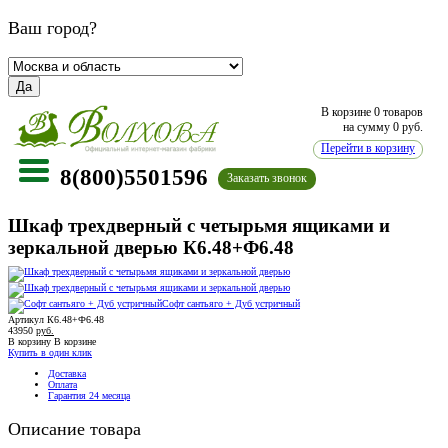
Ваш город?
Да
В корзине
0 товаров
на сумму
0
руб.
Перейти в корзину
8(800)5501596
Заказать звонок
Шкаф трехдверный с четырьмя ящиками и
зеркальной дверью К6.48+Ф6.48
Софт сантьяго + Дуб устричный
Артикул К6.48+Ф6.48
43950
руб.
В корзину
В корзине
Купить в один клик
Доставка
Оплата
Гарантия 24 месяца
Описание товара