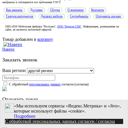
материалы и соблюдаются все требования ГОСТ.
Как заказать
Доставка
Сборка
О компании
Контакты
Галерея интерьеров
Дисконт мебели
Сертификаты
Отправить письмо
2005-2026 Мебельная фабрика "Волхова",
ООО "Береста СПб"
. Информация, размещенная на
сайте, не является публичной офертой.
Товар добавлен в
корзину
Наверх
Заказать звонок
Ваш регион
С обработкой
персональных данных
согласен (согласна)
Отложить товар
«Мы используем сервисы «Яндекс.Метрика» и «Jivo»,
которые использует файлы «cookie».
Подробнее
C обработкой персональных данных согласен / согласна