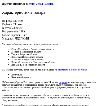
Изделие относиться к
серии мебели София
.
Характеристики товара
Ширина: 1324 мм
Глубина: 590 мм
Высота: 2336 мм
Вес упаковки: 119 кг
Кол-во коробок: 3 шт.
Материал: ЛДСП+МДФ
Доставка мебели осуществляется в следующих регионах:
Санкт-Петербург и Ленинградская область
Москва и Московской область
Тверь и Тверская область
Вологда и Вологодская область
Мурманск и Мурманская область
Великий Новгород и Новгородская область
Ярославль и Ярославская область
Вы можете получить более подробную информацию по
стоимости и срокам доставки
.
Наличный
Банковский перевод
Мебельная фабрика «Волхова» предоставляет 24 месяца
гарантии
на всю корпусную мебель и
отвечает за качество и соответствие товара предъяв­ляе­мым требованиям при условии
соблюдения покупателем всех рекомендаций по транспорти­ровке, сборке и эксплуатации
мебели.
Компания также производит сервисные работы по ремонту, замене и разборке мебели и её
элементов по истечении гарантийного срока и в случаях не относящихся к гарантийному
обслуживанию.
В производстве мебели используются только сертифицированные экологически чистые