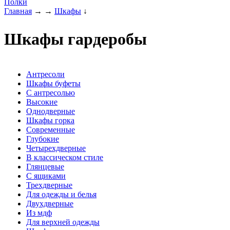
Полки
Главная
→
→
Шкафы
↓
Шкафы гардеробы
Антресоли
Шкафы буфеты
С антресолью
Высокие
Однодверные
Шкафы горка
Современные
Глубокие
Четырехдверные
В классическом стиле
Глянцевые
С ящиками
Трехдверные
Для одежды и белья
Двухдверные
Из мдф
Для верхней одежды