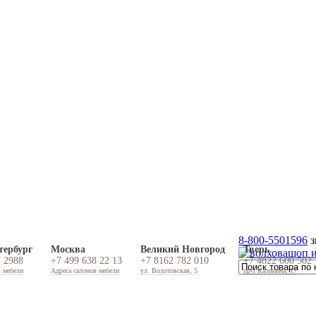
8-800-5501596
з
тербург
Москва
Великий Новгород
Тверь
7 2988
+7 499 638 22 13
+7 8162 782 010
+7 4822 600 502
в мебели
Адреса салонов мебели
ул. Волотовская, 5
пр-т Калинина, 17