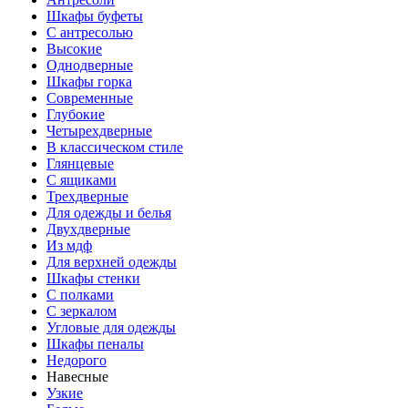
Шкафы буфеты
С антресолью
Высокие
Однодверные
Шкафы горка
Современные
Глубокие
Четырехдверные
В классическом стиле
Глянцевые
С ящиками
Трехдверные
Для одежды и белья
Двухдверные
Из мдф
Для верхней одежды
Шкафы стенки
С полками
С зеркалом
Угловые для одежды
Шкафы пеналы
Недорого
Навесные
Узкие