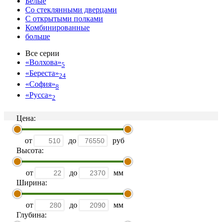
Белые
Со стеклянными дверцами
С открытыми полками
Комбинированные
больше
Все серии
«Волхова»
5
«Береста»
24
«София»
8
«Русса»
2
Цена:
от
до
руб
Высота:
от
до
мм
Ширина:
от
до
мм
Глубина: