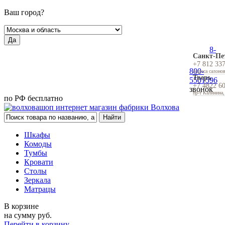
Ваш город?
Да
8-
Санкт-Пе
+7 812 33
800-
Адреса салоно
Тверь
5501596
+7 4822 6
звонок
пр-т Калинина,
по РФ бесплатно
Шкафы
Комоды
Тумбы
Кровати
Столы
Зеркала
Матрацы
В корзине
на сумму
руб.
Перейти в корзину