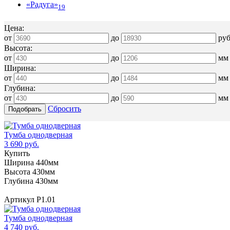
«Радуга»
19
Цена:
от
до
ру
Высота:
от
до
мм
Ширина:
от
до
мм
Глубина:
от
до
мм
Сбросить
Тумба однодверная
3 690 руб.
Купить
Ширина 440мм
Высота 430мм
Глубина 430мм
Артикул Р1.01
Тумба однодверная
4 740 руб.