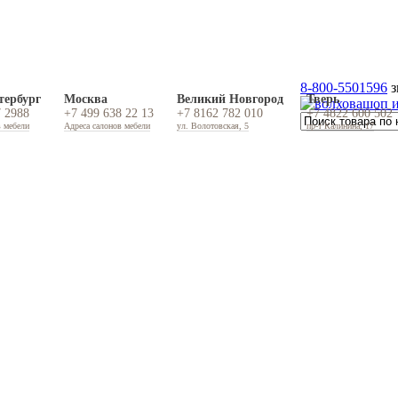
8-800-5501596
з
тербург
Москва
Великий Новгород
Тверь
7 2988
+7 499 638 22 13
+7 8162 782 010
+7 4822 600 502
в мебели
Адреса салонов мебели
ул. Волотовская, 5
пр-т Калинина, 17