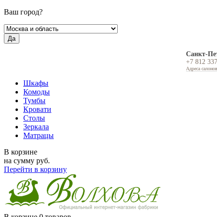
Ваш город?
Да
Санкт-Пе
+7 812 33
Адреса салоно
Шкафы
Комоды
Тумбы
Кровати
Столы
Зеркала
Матрацы
В корзине
на сумму
руб.
Перейти в корзину
В корзине
0 товаров