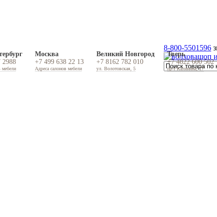
8-800-5501596
з
тербург
Москва
Великий Новгород
Тверь
7 2988
+7 499 638 22 13
+7 8162 782 010
+7 4822 600 502
в мебели
Адреса салонов мебели
ул. Волотовская, 5
пр-т Калинина, 17