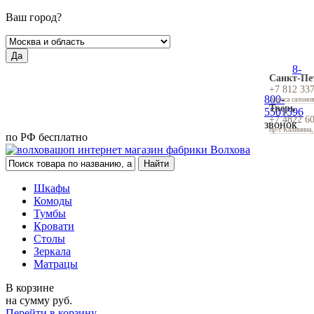
Ваш город?
Да
8-
Санкт-Пе
+7 812 33
800-
Адреса салоно
Тверь
5501596
+7 4822 6
звонок
пр-т Калинина,
по РФ бесплатно
Шкафы
Комоды
Тумбы
Кровати
Столы
Зеркала
Матрацы
В корзине
на сумму
руб.
Перейти в корзину