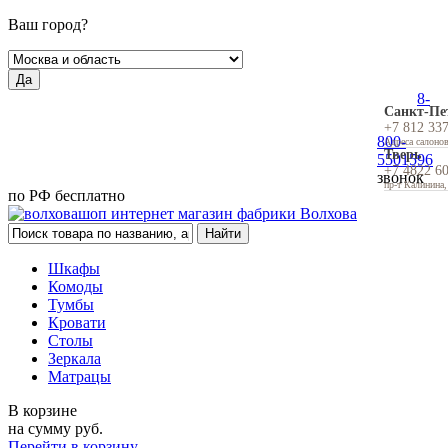
Ваш город?
Да
8-
Санкт-Пе
+7 812 33
800-
Адреса салоно
Тверь
5501596
+7 4822 6
звонок
пр-т Калинина,
по РФ бесплатно
Шкафы
Комоды
Тумбы
Кровати
Столы
Зеркала
Матрацы
В корзине
на сумму
руб.
Перейти в корзину