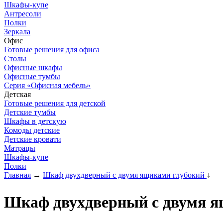
Шкафы-купе
Антресоли
Полки
Зеркала
Офис
Готовые решения для офиса
Столы
Офисные шкафы
Офисные тумбы
Серия «Офисная мебель»
Детская
Готовые решения для детской
Детские тумбы
Шкафы в детскую
Комоды детские
Детские кровати
Матрацы
Шкафы-купе
Полки
Главная
→
Шкаф двухдверный с двумя ящиками глубокий
↓
Шкаф двухдверный с двумя я