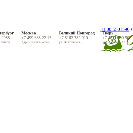
8-800-5501596
з
тербург
Москва
Великий Новгород
Тверь
7 2988
+7 499 638 22 13
+7 8162 782 010
+7 4822 600 502
в мебели
Адреса салонов мебели
ул. Волотовская, 5
пр-т Калинина, 17