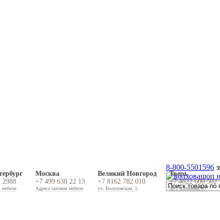
8-800-5501596
з
тербург
Москва
Великий Новгород
Тверь
7 2988
+7 499 638 22 13
+7 8162 782 010
+7 4822 600 502
в мебели
Адреса салонов мебели
ул. Волотовская, 5
пр-т Калинина, 17