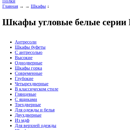
Полки
Главная
→
→
Шкафы
↓
Шкафы угловые белые серии 
Антресоли
Шкафы буфеты
С антресолью
Высокие
Однодверные
Шкафы горка
Современные
Глубокие
Четырехдверные
В классическом стиле
Глянцевые
С ящиками
Трехдверные
Для одежды и белья
Двухдверные
Из мдф
Для верхней одежды