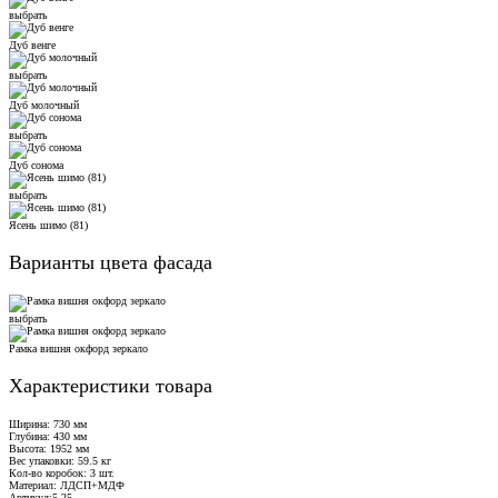
выбрать
Дуб венге
выбрать
Дуб молочный
выбрать
Дуб сонома
выбрать
Ясень шимо (81)
Варианты цвета фасада
выбрать
Рамка вишня окфорд зеркало
Характеристики товара
Ширина: 730 мм
Глубина: 430 мм
Высота: 1952 мм
Вес упаковки: 59.5 кг
Кол-во коробок: 3 шт.
Материал: ЛДСП+МДФ
Артикул:5.25