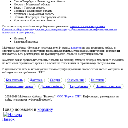
Санкт-Петербург и Ленинградская область
Москва и Московской область
Тверь и Тверская область
Вологда и Вологодская область
Мурманск и Мурманская область
Великий Новгород и Новгородская область
Ярославль и Ярославская область
Вы можете получить более подробную информацию по
стоимости и срокам доставки
.
Стоимость сборки индивидуальная для каждого города. Дополнительную информацию можно
посмотреть в этом разделе
.
Наличный
Банковский перевод
Мебельная фабрика «Волхова» предоставляет 24 месяца
гарантии
на всю корпусную мебель и
отвечает за качество и соответствие товара предъяв­ляе­мым требованиям при условии соблюдения
покупателем всех рекомендаций по транспорти­ровке, сборке и эксплуатации мебели.
Компания также производит сервисные работы по ремонту, замене и разборке мебели и её элементов
по истечении гарантийного срока и в случаях не относящихся к гарантийному обслуживанию.
В производстве мебели используются только сертифицированные экологически чистые материалы и
соблюдаются все требования ГОСТ.
Как заказать
Доставка
Сборка
О компании
Контакты
Галерея интерьеров
Дисконт мебели
Сертификаты
Отправить письмо
2005-2026 Мебельная фабрика "Волхова",
ООО "Береста СПб"
. Информация, размещенная на
сайте, не является публичной офертой.
Товар добавлен в
корзину
Наверх