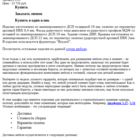
Цена :
13 710
руб.
Купить
Заказать звонок
Купить в один клик
Изделие изготовлено из ламинированного ДСП толщиной 16 мм, оклеено по периметру
кромкой ПВХ 0,4 мм. Фасад рамочного типа выполнен из рамочного профиля МДФ со
вставкой из ламинированного ДСП 10 мм. Задняя стенка ДВП. Крышка изготовлена из
ламинированного ДСП 22 мм, по периметру оклеена ударопрочной кромкой ПВХ 2мм.
В изделии используется фурнитура “Boyard”.
Посмотреть остальные изделия из данной
серии мебели
.
Если только у вас есть возможность задействовать для размещения мебели углы в комнате – не
сомневайтесь и используйте этот шанс! Вы даже не представляете, насколько это решение будет
удачным и сколько пространства в итоге освободится. Именно поэтому мы предусмотрели такие
модульные элементы в коллекции Береста, из которых вы с легкостью составите великолепную и
максимально функциональную композицию мебели в гостиной, спальне или детской комнате.
Выберите ту модель углового гардероба, которая оптимально подойдет вам по размерам – с одной
или двумя дверцами. Имейте в виду, что любой угловой элемент будет очень вместительным! Как и
любые другие модули, угловые переходные шкафы могут быть выполнены в любом сочетании
цветов серии Береста, а также некоторые из них дополнены матовым стеклом, еще более визуально
облегчающим конструкцию.
В этих шкафах уже имеются отделения для вертикального и горизонтального хранения одежды,
поэтому дополняйте их теми элементами, которые вам необходимы. Например,
шкафами 5.27
,
5.31
.
Угловые комбинации – это ультрамодная тенденция!
Доставка
Стоимость сборки
Варианты оплаты
Гарантия
Доставка мебели осуществляется в следующих регионах: