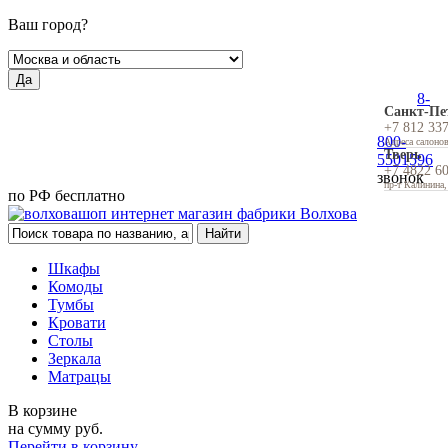
Ваш город?
Да
8-
Санкт-Пе
+7 812 33
800-
Адреса салоно
Тверь
5501596
+7 4822 6
звонок
пр-т Калинина,
по РФ бесплатно
Шкафы
Комоды
Тумбы
Кровати
Столы
Зеркала
Матрацы
В корзине
на сумму
руб.
Перейти в корзину