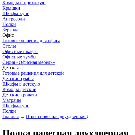
Комоды в прихожую
Крышки
Шкафы-купе
Антресоли
Полки
Зеркала
Офис
Готовые решения для офиса
Столы
Офисные шкафы
Офисные тумбы
Серия «Офисная мебель»
Детская
Готовые решения для детской
Детские тумбы
Шкафы в детскую
Комоды детские
Детские кровати
Матрацы
Шкафы-купе
Полки
Главная
→
Полка навесная двухдверная
↓
Полка навесная двухдверная