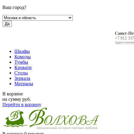
Ваш город?
Да
Санкт-Пе
+7 812 33
Адреса салоно
Шкафы
Комоды
Тумбы
Кровати
Столы
Зеркала
Матрацы
В корзине
на сумму
руб.
Перейти в корзину
В корзине
0 товаров