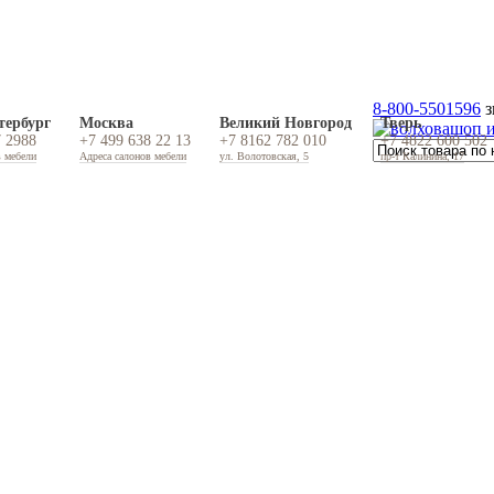
8-800-5501596
з
тербург
Москва
Великий Новгород
Тверь
7 2988
+7 499 638 22 13
+7 8162 782 010
+7 4822 600 502
в мебели
Адреса салонов мебели
ул. Волотовская, 5
пр-т Калинина, 17