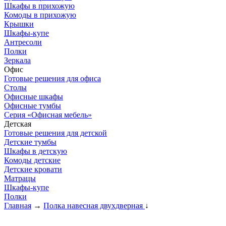
Шкафы в прихожую
Комоды в прихожую
Крышки
Шкафы-купе
Антресоли
Полки
Зеркала
Офис
Готовые решения для офиса
Столы
Офисные шкафы
Офисные тумбы
Серия «Офисная мебель»
Детская
Готовые решения для детской
Детские тумбы
Шкафы в детскую
Комоды детские
Детские кровати
Матрацы
Шкафы-купе
Полки
Главная
→
Полка навесная двухдверная
↓