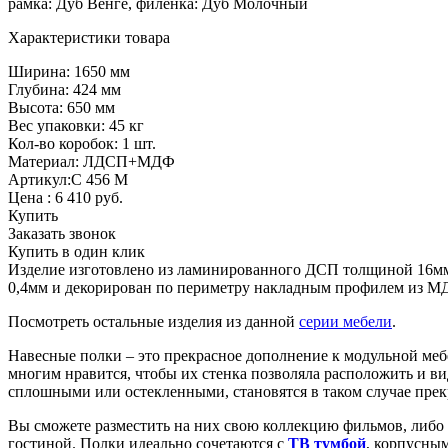
рамка: Дуб Венге, филенка: Дуб Молочный
Характеристики товара
Ширина: 1650 мм
Глубина: 424 мм
Высота: 650 мм
Вес упаковки: 45 кг
Кол-во коробок: 1 шт.
Материал: ЛДСП+МДФ
Артикул:С 456 М
Цена :
6 410
руб.
Купить
Заказать звонок
Купить в один клик
Изделие изготовлено из ламинированного ДСП толщиной 16мм,
0,4мм и декорирован по периметру накладным профилем из М
Посмотреть остальные изделия из данной
серии мебели
.
Навесные полки – это прекрасное дополнение к модульной ме
многим нравится, чтобы их стенка позволяла расположить и вид
сплошными или остекленными, становятся в таком случае пр
Вы сможете разместить на них свою коллекцию фильмов, либо 
гостиной. Полки идеально сочетаются с
ТВ тумбой
, корпусн