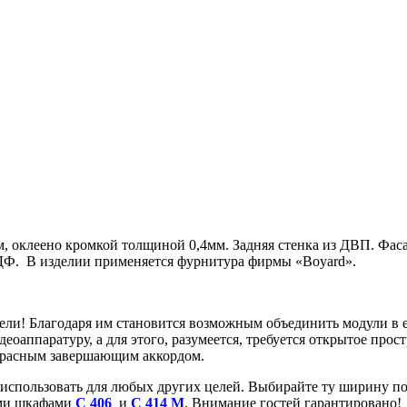
 оклеено кромкой толщиной 0,4мм. Задняя стенка из ДВП. Фас
ДФ. В изделии применяется фурнитура фирмы «Boyard».
бели! Благодаря им становится возможным объединить модули в
еоаппаратуру, а для этого, разумеется, требуется открытое прос
екрасным завершающим аккордом.
использовать для любых других целей. Выбирайте ту ширину пол
ыми шкафами
С 406
и
С 414 М
. Внимание гостей гарантировано!