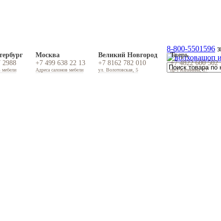
8-800-5501596
з
тербург
Москва
Великий Новгород
Тверь
7 2988
+7 499 638 22 13
+7 8162 782 010
+7 4822 600 502
в мебели
Адреса салонов мебели
ул. Волотовская, 5
пр-т Калинина, 17