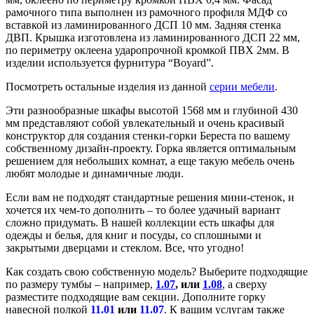
рамочного типа выполнен из рамочного профиля МДФ со
вставкой из ламинированного ДСП 10 мм. Задняя стенка
ДВП. Крышка изготовлена из ламинированного ДСП 22 мм,
по периметру оклеена ударопрочной кромкой ПВХ 2мм. В
изделии используется фурнитура “Boyard”.
Посмотреть остальные изделия из данной
серии мебели
.
Эти разнообразные шкафы высотой 1568 мм и глубиной 430
мм представляют собой увлекательный и очень красивый
конструктор для создания стенки-горки Береста по вашему
собственному дизайн-проекту. Горка является оптимальным
решением для небольших комнат, а еще такую мебель очень
любят молодые и динамичные люди.
Если вам не подходят стандартные решения мини-стенок, и
хочется их чем-то дополнить – то более удачный вариант
сложно придумать. В нашей коллекции есть шкафы для
одежды и белья, для книг и посуды, со сплошными и
закрытыми дверцами и стеклом. Все, что угодно!
Как создать свою собственную модель? Выберите подходящие
по размеру тумбы – например,
1.07
, или
1.08
, а сверху
разместите подходящие вам секции. Дополните горку
навесной полкой
11.01
или
11.07
. К вашим услугам также