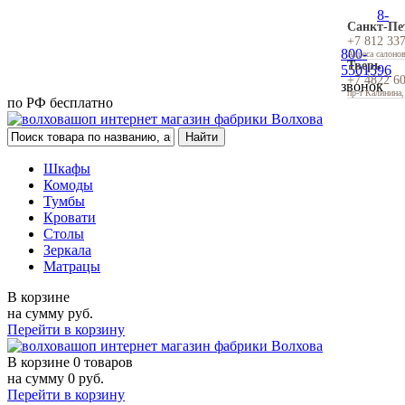
8-
Санкт-Пе
+7 812 33
800-
Адреса салоно
Тверь
5501596
+7 4822 6
звонок
пр-т Калинина,
по РФ бесплатно
Шкафы
Комоды
Тумбы
Кровати
Столы
Зеркала
Матрацы
В корзине
на сумму
руб.
Перейти в корзину
В корзине
0 товаров
на сумму
0
руб.
Перейти в корзину