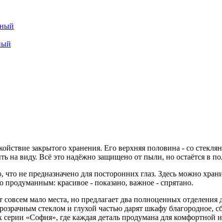
йный
ный
окойствие закрытого хранения. Его верхняя половина - со стек
 на виду. Всё это надёжно защищено от пыли, но остаётся в поле
о, что не предназначено для посторонних глаз. Здесь можно хра
но продуманным: красивое - показано, важное - спрятано.
совсем мало места, но предлагает два полноценных отделения д
озрачным стеклом и глухой частью дарят шкафу благородное, с
к серии «София», где каждая деталь продумана для комфортной 