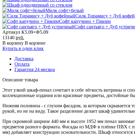
Милк софт+белый
Силк Тирамису + Дуб кофе
Софт капучино + Гикори
Софт сантьяго + Дуб устрич
Артикул К5.09+Ф5.09
13140
руб.
В корзину
В корзине
Купить в один клик
Доставка
Оплата
Гарантия 24 месяца
Описание товара
Этот узкий шкаф-пенал сочетает в себе лёгкость витрины и сп
коллекционные издания или красивые предметы, достойные быть
Нижняя половина - с глухим фасадом, за которым скрывается т
рукой, но не на виду. Такое разделение делает шкаф удивитель
При скромной ширине 440 мм и высоте 1952 мм пенал занимает 
предметов разного формата. Фасады из МДФ в плёнке ПВХ с пр
мм) добавляет конструкции основательности. Шкаф относится 