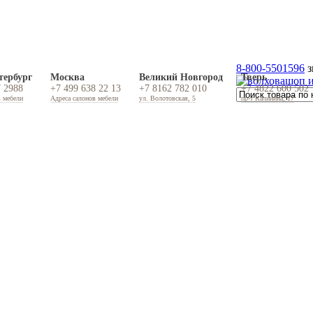
8-800-5501596
з
тербург
Москва
Великий Новгород
Тверь
7 2988
+7 499 638 22 13
+7 8162 782 010
+7 4822 600 502
в мебели
Адреса салонов мебели
ул. Волотовская, 5
пр-т Калинина, 17