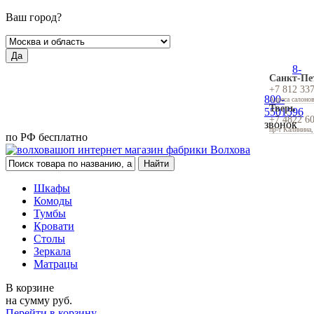
Ваш город?
Да
8-
Санкт-Пе
+7 812 33
800-
Адреса салоно
Тверь
5501596
+7 4822 6
звонок
пр-т Калинина,
по РФ бесплатно
Шкафы
Комоды
Тумбы
Кровати
Столы
Зеркала
Матрацы
В корзине
на сумму
руб.
Перейти в корзину