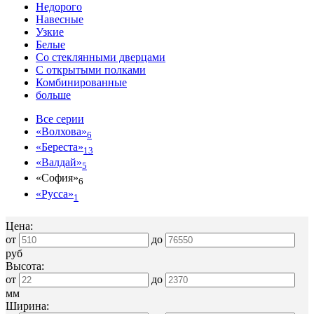
Недорого
Навесные
Узкие
Белые
Со стеклянными дверцами
С открытыми полками
Комбинированные
больше
Все серии
«Волхова»
6
«Береста»
13
«Валдай»
5
«София»
6
«Русса»
1
Цена:
от
до
руб
Высота:
от
до
мм
Ширина: