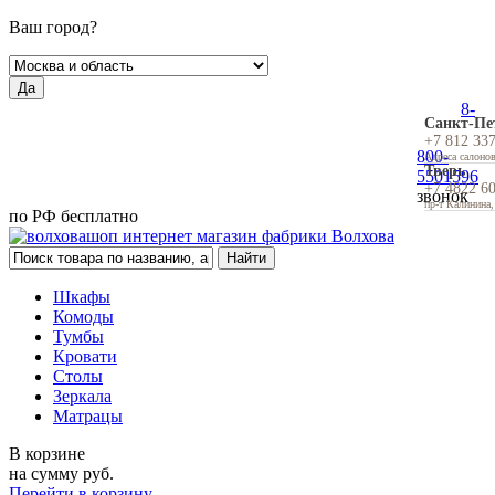
Ваш город?
Да
8-
Санкт-Пе
+7 812 33
800-
Адреса салоно
Тверь
5501596
+7 4822 6
звонок
пр-т Калинина,
по РФ бесплатно
Шкафы
Комоды
Тумбы
Кровати
Столы
Зеркала
Матрацы
В корзине
на сумму
руб.
Перейти в корзину