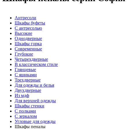
Антресоли
Шкафы буфеты
С антресолью
Высокие
Однодверные
Шкафы горка
Современные
Глубокие
Четырехдверные
В классическом стиле
Глянцевые
С ящиками
Трехдверные
Для одежды и белья
Двухдверные
Из мдф
Для верхней одежды
Шкафы стенки
С полками
С зеркалом
Угловые для одежды
Шкафы пеналы