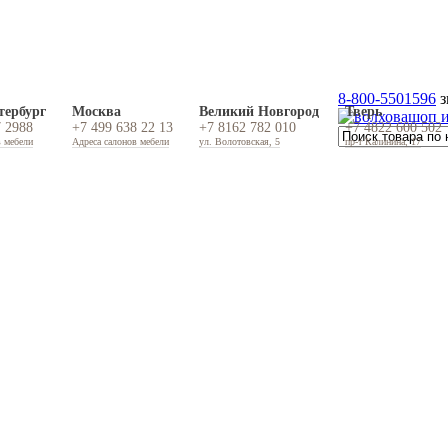
8-800-5501596
з
тербург
Москва
Великий Новгород
Тверь
7 2988
+7 499 638 22 13
+7 8162 782 010
+7 4822 600 502
в мебели
Адреса салонов мебели
ул. Волотовская, 5
пр-т Калинина, 17