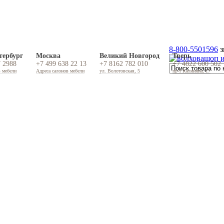
8-800-5501596
з
тербург
Москва
Великий Новгород
Тверь
7 2988
+7 499 638 22 13
+7 8162 782 010
+7 4822 600 502
в мебели
Адреса салонов мебели
ул. Волотовская, 5
пр-т Калинина, 17