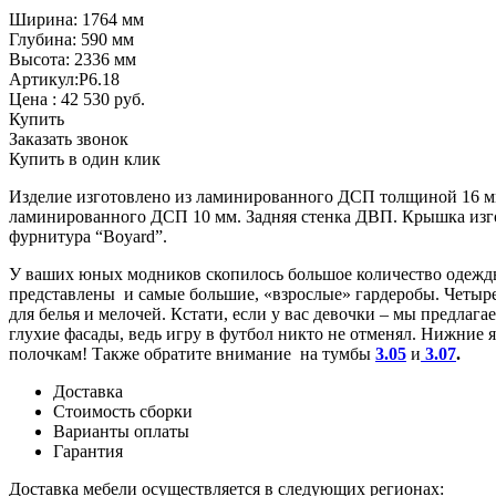
Ширина: 1764 мм
Глубина: 590 мм
Высота: 2336 мм
Артикул:Р6.18
Цена :
42 530
руб.
Купить
Заказать звонок
Купить в один клик
Изделие изготовлено из ламинированного ДСП толщиной 16 мм
ламинированного ДСП 10 мм. Задняя стенка ДВП. Крышка изго
фурнитура “Boyard”.
У ваших юных модников скопилось большое количество одежды
представлены и самые большие, «взрослые» гардеробы. Четыре
для белья и мелочей. Кстати, если у вас девочки – мы предла
глухие фасады, ведь игру в футбол никто не отменял. Нижние 
полочкам! Также обратите внимание на тумбы
3.05
и
3.07
.
Доставка
Стоимость сборки
Варианты оплаты
Гарантия
Доставка мебели осуществляется в следующих регионах: