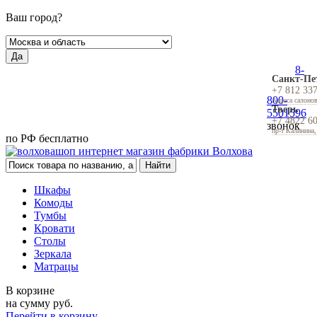
Ваш город?
Да
8-
Санкт-Пе
+7 812 33
800-
Адреса салоно
Тверь
5501596
+7 4822 6
звонок
пр-т Калинина,
по РФ бесплатно
Шкафы
Комоды
Тумбы
Кровати
Столы
Зеркала
Матрацы
В корзине
на сумму
руб.
Перейти в корзину