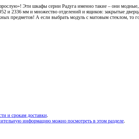
взрослую»! Эти шкафы серии Радуга именно такие – они модные,
2 и 2336 мм и множество отделений и ящиков: закрытые дверца
ных предметов! А если выбрать модуль с матовым стеклом, то г
сти и срокам доставки
.
нительную информацию можно посмотреть в этом разделе
.