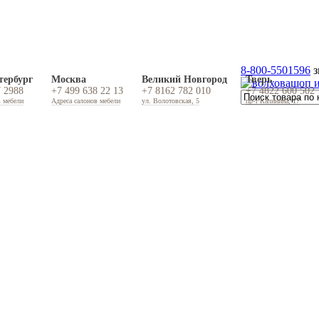
8-800-5501596
з
тербург
Москва
Великий Новгород
Тверь
7 2988
+7 499 638 22 13
+7 8162 782 010
+7 4822 600 502
в мебели
Адреса салонов мебели
ул. Волотовская, 5
пр-т Калинина, 17