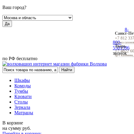
Ваш город?
Да
8-
Санкт-Пе
+7 812 33
800-
Адреса салоно
Тверь
5501596
+7 4822 6
звонок
пр-т Калинина,
по РФ бесплатно
Шкафы
Комоды
Тумбы
Кровати
Столы
Зеркала
Матрацы
В корзине
на сумму
руб.
Перейти в корзину