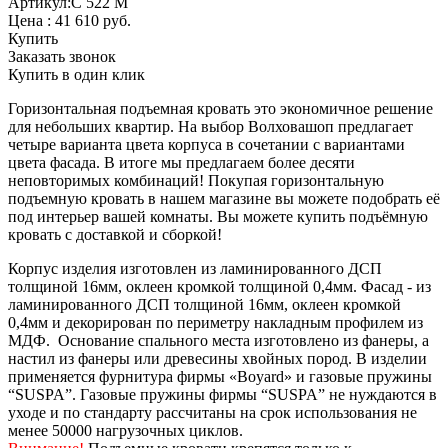
Артикул:С 522 М
Цена :
41 610
руб.
Купить
Заказать звонок
Купить в один клик
Горизонтальная подъемная кровать это экономичное решение
для небольших квартир.
На выбор Волховашоп предлагает
четыре варианта цвета корпуса в сочетании с вариантами
цвета фасада. В итоге мы предлагаем более десяти
неповторимых комбинаций! Покупая горизонтальную
подъемную кровать в нашем магазине вы можете подобрать её
под интерьер вашей комнаты. Вы можете купить подъёмную
кровать с доставкой и сборкой!
Корпус изделия изготовлен из ламинированного ДСП
толщиной 16мм, оклеен кромкой толщиной 0,4мм. Фасад - из
ламинированного ДСП толщиной 16мм, оклеен кромкой
0,4мм и декорирован по периметру накладным профилем из
МДФ. Основание спального места изготовлено из фанеры, а
настил из фанеры или древесины хвойных пород. В изделии
применяется фурнитура фирмы «Boyard» и газовые пружины
“SUSPA”. Газовые пружины фирмы “SUSPA” не нуждаются в
уходе и по стандарту рассчитаны на срок использования не
менее 50000 нагрузочных циклов.