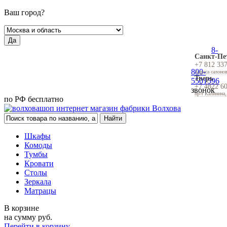
Ваш город?
Да
8-
Санкт-Пе
+7 812 33
800-
Адреса салоно
Тверь
5501596
+7 4822 6
звонок
пр-т Калинина,
по РФ бесплатно
Шкафы
Комоды
Тумбы
Кровати
Столы
Зеркала
Матрацы
В корзине
на сумму
руб.
Перейти в корзину