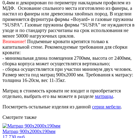
0,4мм и декорирован по периметру накладным профилем из
МДФ. Основание спального места изготовлено из фанеры, а
настил из фанеры или древесины хвойных пород. В изделии
применяется фурнитура фирмы «Boyard» и газовые пружины
“SUSPA”. Газовые пружины фирмы “SUSPA” не нуждаются в
уходе и по стандарту рассчитаны на срок использования не
менее 50000 нагрузочных циклов.
Внимание!
Подъемные кровати крепятся только к
капитальной стене. Рекомендуемые требования для сборки
кровати:
- минимальная длина помещения 2700мм, высота от 2400мм,
сборка корпуса может осуществлятся вертикально;
- сборка осуществляется при участии минимум двух человек.
Размер места под матрац 900х2000 мм. Требования к матрасу:
толщина 16-20см, вес 11-35кг.
Матрац в стоимость кровати не входит и приобретается
отдельно, выбрать его вы можете в разделе
матрацы
.
Посмотреть остальные изделия из данной
серии мебели
.
Смотрите также
Матрац 900х2000х190мм
17 730 руб.