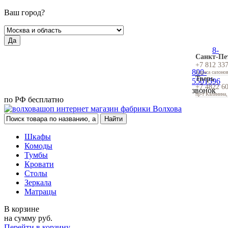
Ваш город?
Да
8-
Санкт-Пе
+7 812 33
800-
Адреса салоно
Тверь
5501596
+7 4822 6
звонок
пр-т Калинина,
по РФ бесплатно
Шкафы
Комоды
Тумбы
Кровати
Столы
Зеркала
Матрацы
В корзине
на сумму
руб.
Перейти в корзину