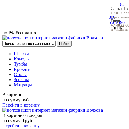
8-
Санкт-Пе
+7 812 33
800-
Адреса салоно
Тверь
5501596
+7 4822 6
звонок
пр-т Калинина,
по РФ бесплатно
Шкафы
Комоды
Тумбы
Кровати
Столы
Зеркала
Матрацы
В корзине
на сумму
руб.
Перейти в корзину
В корзине
0 товаров
на сумму
0
руб.
Перейти в корзину