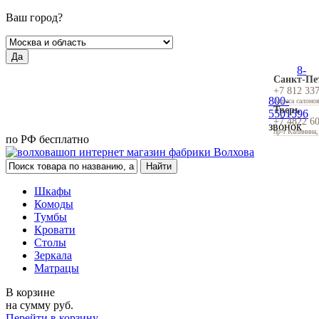
Ваш город?
Да
8-
Санкт-Пе
+7 812 33
800-
Адреса салоно
Тверь
5501596
+7 4822 6
звонок
пр-т Калинина,
по РФ бесплатно
Шкафы
Комоды
Тумбы
Кровати
Столы
Зеркала
Матрацы
В корзине
на сумму
руб.
Перейти в корзину