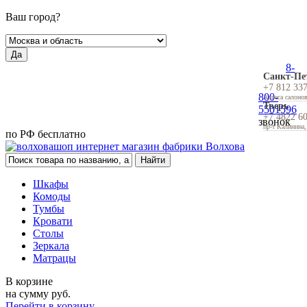
Ваш город?
Да
8-
Санкт-Пе
+7 812 33
800-
Адреса салоно
Тверь
5501596
+7 4822 6
звонок
пр-т Калинина,
по РФ бесплатно
Шкафы
Комоды
Тумбы
Кровати
Столы
Зеркала
Матрацы
В корзине
на сумму
руб.
Перейти в корзину