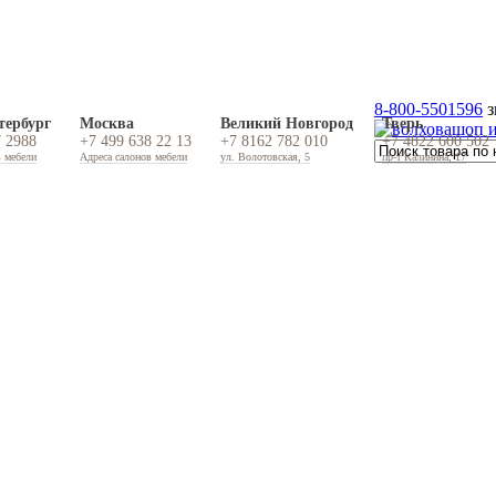
8-800-5501596
з
тербург
Москва
Великий Новгород
Тверь
7 2988
+7 499 638 22 13
+7 8162 782 010
+7 4822 600 502
в мебели
Адреса салонов мебели
ул. Волотовская, 5
пр-т Калинина, 17