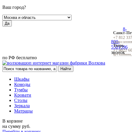
Ваш город?
Да
8-
Санкт-Пе
+7 812 33
800-
Адреса салоно
Тверь
5501596
+7 4822 6
звонок
пр-т Калинина,
по РФ бесплатно
Шкафы
Комоды
Тумбы
Кровати
Столы
Зеркала
Матрацы
В корзине
на сумму
руб.
Перейти в корзину