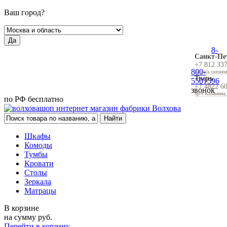
Ваш город?
Да
8-
Санкт-Пе
+7 812 33
800-
Адреса салоно
Тверь
5501596
+7 4822 6
звонок
пр-т Калинина,
по РФ бесплатно
Шкафы
Комоды
Тумбы
Кровати
Столы
Зеркала
Матрацы
В корзине
на сумму
руб.
Перейти в корзину