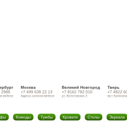
ербург
Москва
Великий Новгород
Тверь
 2988
+7 499 638 22 13
+7 8162 782 010
+7 4822 6
ов мебели
Адреса салонов мебели
ул. Волотовская, 5
пр-т Калинина
афы
Комоды
Тумбы
Кровати
Столы
Зеркала