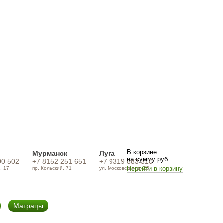
В корзине
Мурманск
Луга
на сумму
руб.
00 502
+7 8152 251 651
+7 9319 883 310
Перейти в корзину
, 17
пр. Кольский, 71
ул. Московская, д. 25
Матрацы