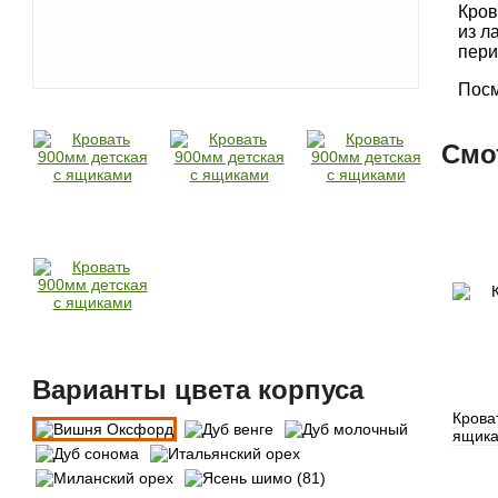
Кров
из л
пери
Посм
Смо
Варианты цвета корпуса
Крова
ящик