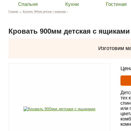
Спальня
Кухни
Гостиная
Главная
→
Кровать 900мм детская с ящиками
↓
Кровать 900мм детская с ящиками 
Изготовим м
Цен
Детс
тех 
спин
или 
цвет
комб
комн