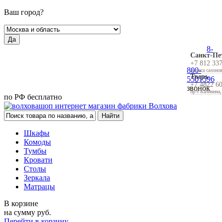
Ваш город?
Да
8-
Санкт-Пе
+7 812 33
800-
Адреса салоно
Тверь
5501596
+7 4822 6
звонок
пр-т Калинина,
по РФ бесплатно
Шкафы
Комоды
Тумбы
Кровати
Столы
Зеркала
Матрацы
В корзине
на сумму
руб.
Перейти в корзину