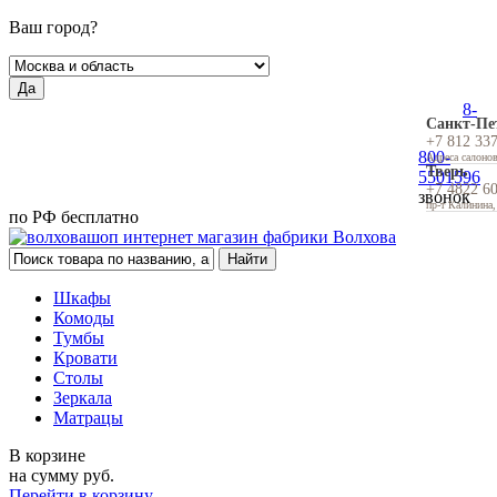
Ваш город?
Да
8-
Санкт-Пе
+7 812 33
800-
Адреса салоно
Тверь
5501596
+7 4822 6
звонок
пр-т Калинина,
по РФ бесплатно
Шкафы
Комоды
Тумбы
Кровати
Столы
Зеркала
Матрацы
В корзине
на сумму
руб.
Перейти в корзину