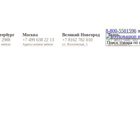
8-800-5501596
з
тербург
Москва
Великий Новгород
Тверь
7 2988
+7 499 638 22 13
+7 8162 782 010
+7 4822 600 502
в мебели
Адреса салонов мебели
ул. Волотовская, 5
пр-т Калинина, 17