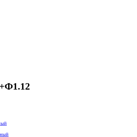
2+Ф1.12
ный
йный