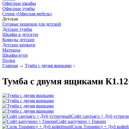
Офисные шкафы
Офисные тумбы
Серия «Офисная мебель»
Детская
Готовые решения для детской
Детские тумбы
Шкафы в детскую
Комоды детские
Детские кровати
Матрацы
Шкафы-купе
Полки
Главная
→
Тумба с двумя ящиками
↓
Тумба с двумя ящиками К1.1
Софт сантьяго + Дуб устрич
Софт капучино + Гикори
Силк Тирамису + Дуб кофе