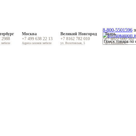
8-800-5501596
з
тербург
Москва
Великий Новгород
Тверь
7 2988
+7 499 638 22 13
+7 8162 782 010
+7 4822 600 502
в мебели
Адреса салонов мебели
ул. Волотовская, 5
пр-т Калинина, 17