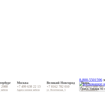
8-800-5501596
з
тербург
Москва
Великий Новгород
Тверь
7 2988
+7 499 638 22 13
+7 8162 782 010
+7 4822 600 502
в мебели
Адреса салонов мебели
ул. Волотовская, 5
пр-т Калинина, 17