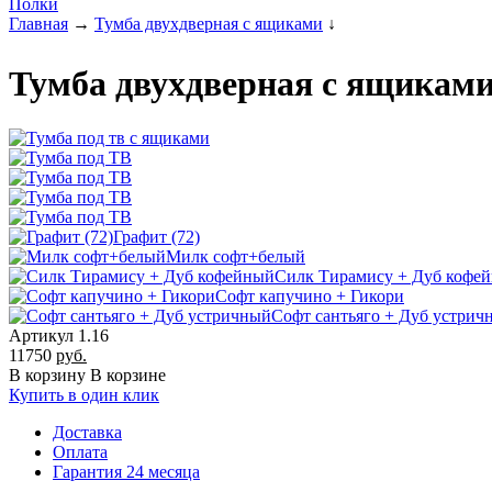
Полки
Главная
→
Тумба двухдверная с ящиками
↓
Тумба двухдверная с ящиками
Графит (72)
Милк софт+белый
Силк Тирамису + Дуб кофе
Софт капучино + Гикори
Софт сантьяго + Дуб устрич
Артикул 1.16
11750
руб.
В корзину
В корзине
Купить в один клик
Доставка
Оплата
Гарантия 24 месяца