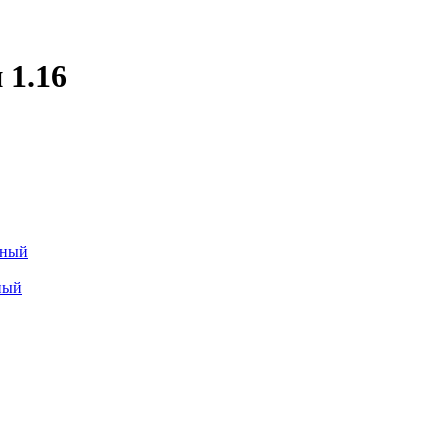
 1.16
йный
ный